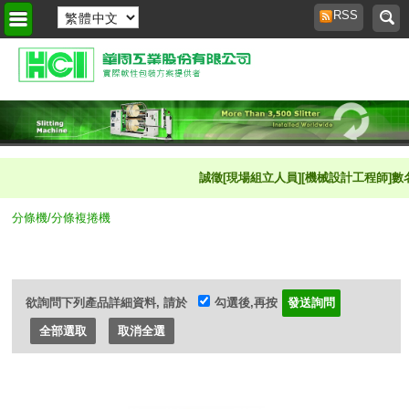
RSS
首頁
>
商品櫥窗
>
誠徵[現場組立人員][機械設計工程師]數名 歡
分條機/分條複捲機
欲詢問下列產品詳細資料, 請於
勾選後,再按
全部選取
取消全選