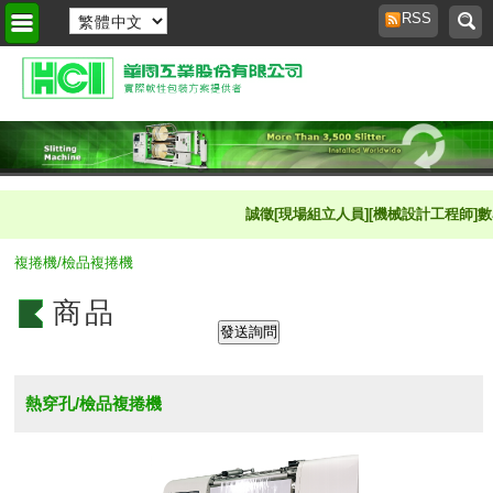
RSS
首頁
>
商品櫥窗
>
誠徵[現場組立人員][機械設計工程師]數名 
複捲機/檢品複捲機
商品
熱穿孔/檢品複捲機