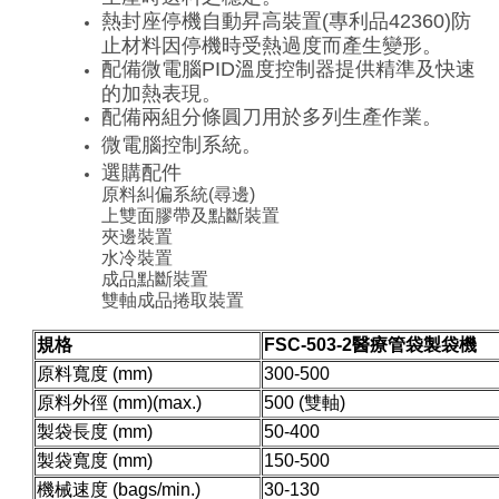
熱封座停機自動昇高裝置(專利品42360)防
止材料因停機時受熱過度而產生變形。
配備微電腦PID溫度控制器提供精準及快速
的加熱表現。
配備兩組分條圓刀用於多列生產作業。
微電腦控制系統。
選購配件
原料糾偏系統(尋邊)
上雙面膠帶及點斷裝置
夾邊裝置
水冷裝置
成品點斷裝置
雙軸成品捲取裝置
規格
FSC-503-2醫療管袋製袋機
原料寬度 (mm)
300-500
原料外徑 (mm)(max.)
500 (雙軸)
製袋長度 (mm)
50-400
製袋寬度 (mm)
150-500
機械速度 (bags/min.)
30-130