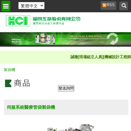
RSS
首頁
>
商品櫥窗
>
誠徵[現場組立人員][機械設計工程師]數
製袋機
商品
伺服系統醫療管袋製袋機