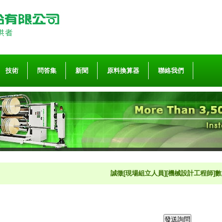
技術
問答集
新聞
原料換算器
聯絡我們
誠徵[現場組立人員][機械設計工程師]數名 歡迎