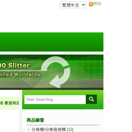
RSS
有志青年加入華周的行列 意者請先傳履歷至alan@hci-tw.com.tw
商品櫥窗
分條機/分條複捲機
[12]