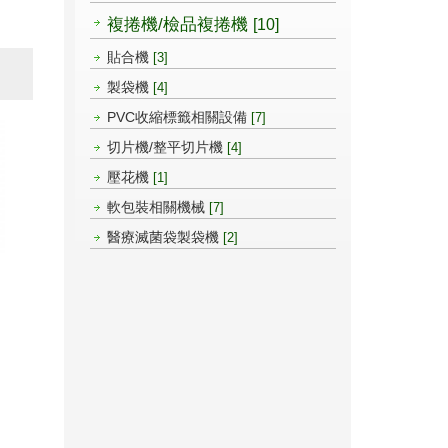
複捲機/檢品複捲機
[10]
貼合機
[3]
製袋機
[4]
PVC收縮標籤相關設備
[7]
切片機/整平切片機
[4]
壓花機
[1]
軟包裝相關機械
[7]
醫療滅菌袋製袋機
[2]