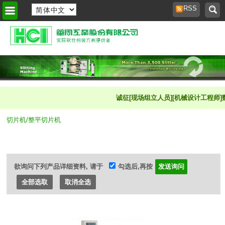
RSS
首页
>
商品橱窗
>
诚征[现场组立人员][机械设计工程师]数名
切片机/整平切片机
欲询问下列产品详细资料, 请于
勾选后,再按
全部选取
取消全选