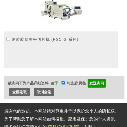
硬质胶卷整平切片机 (FSC-G 系列)
欲询问下列产品详细资料, 请于
勾选后,再按
全部选取
取消全选
Go Top
感谢您的造访。本网站绝对尊重并予以保护您个人的隐私权。
为了帮助您了解本网站如何搜集、应用及保护您的个人资讯，
请务必详细阅读本站的“
隐私权保护政策
”。谢谢！
通讯地址:
40755 台中工业区七路26号