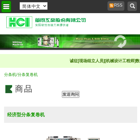
RSS
首页
>
商品橱窗
>
诚征[现场组立人员][机械设计工程师]数名 
分条机/分条复卷机
商品
经济型分条复卷机