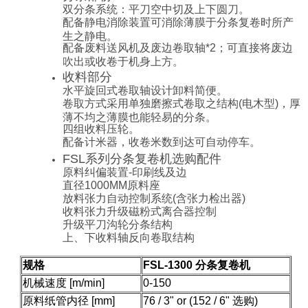
双分条系统：平刀空中切及上下圆刀。
配备静电消除装置可消除薄膜于分条复卷时所产
生之静电。
配备废料送风机及废边卷取轴*2；可直接将废边
吹出或收卷于机身上方。
收料部分
水平旋回式卷取轴设计卸料简便。
卷取方式采用单独磨擦式卷取之结构(电木型)，厚
薄不均之薄膜也能轻易的分条。
四组收料压轮。
配备计米器，收卷米数到达可自动停车。
FSL系列分条复卷机选购配件
原料纠偏装置-印刷线及边
直径1000MM原料座
放料张力自动控制系统(含张力检出器)
收料张力升级磁粉式离合器控制
升级平刀沟轮分条结构
上、下收料轴反向卷取结构
规格
FSL-1300 分条复卷机
机械速度 [m/min]
0-150
原料纸管内径 [mm]
76 / 3" or (152 / 6" 选购)