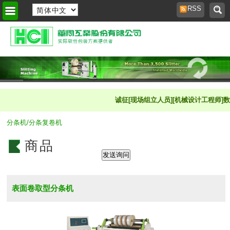
RSS
首页
>
商品橱窗
>
诚征[现场组立人员][机械设计工程师]数名 
分条机/分条复卷机
商品
表面卷取型分条机