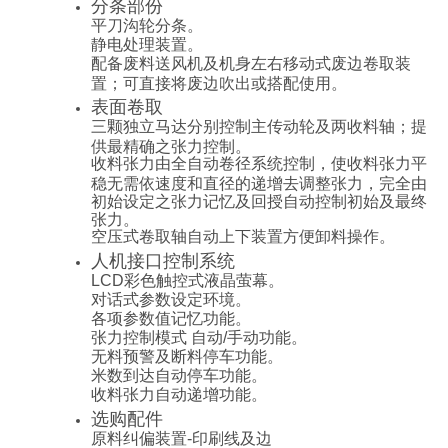
分条部份
平刀沟轮分条。
静电处理装置。
配备废料送风机及机身左右移动式废边卷取装
置；可直接将废边吹出或搭配使用。
表面卷取
三颗独立马达分别控制主传动轮及两收料轴；提
供最精确之张力控制。
收料张力由全自动卷径系统控制，使收料张力平
稳无需依速度和直径的递增去调整张力，完全由
初始设定之张力记忆及回授自动控制初始及最终
张力。
空压式卷取轴自动上下装置方便卸料操作。
人机接口控制系统
LCD彩色触控式液晶萤幕。
对话式参数设定环境。
各项参数值记忆功能。
张力控制模式 自动/手动功能。
无料预警及断料停车功能。
米数到达自动停车功能。
收料张力自动递增功能。
选购配件
原料纠偏装置-印刷线及边