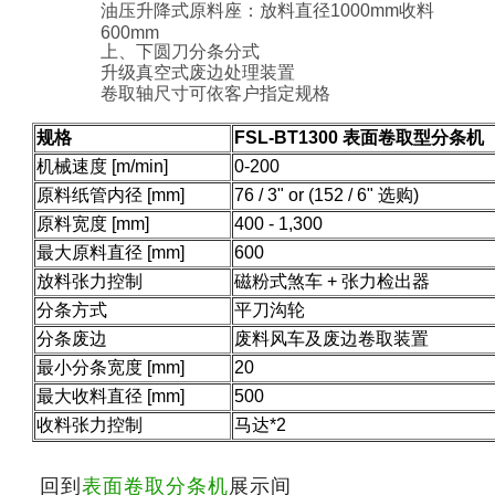
油压升降式原料座：放料直径1000mm收料
600mm
上、下圆刀分条分式
升级真空式废边处理装置
卷取轴尺寸可依客户指定规格
规格
FSL-BT1300 表面卷取型分条机
机械速度 [m/min]
0-200
原料纸管内径 [mm]
76 / 3" or (152 / 6" 选购)
原料宽度 [mm]
400 - 1,300
最大原料直径 [mm]
600
放料张力控制
磁粉式煞车 + 张力检出器
分条方式
平刀沟轮
分条废边
废料风车及废边卷取装置
最小分条宽度 [mm]
20
最大收料直径 [mm]
500
收料张力控制
马达*2
回到
表面卷取分条机
展示间