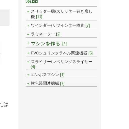
製品
スリッター機/スリッター巻き戻し
機
[11]
ワインダー/リワインダー検査
[7]
ラミネーター
[2]
マシンを作る
[7]
PVCシュリンクラベル関連機器
[5]
スライサー/レベリングスライサー
[4]
エンボスマシン
[1]
軟包装関連機械
[7]
たは