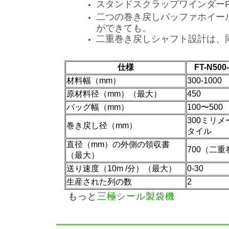
スタンドスクラップワインダーF
二つの巻き戻しバッファホイー
ができても。
二重巻き戻しシャフト設計は、
仕様
FT-N5
材料幅（mm）
300-1000
原材料径（mm）（最大）
450
バッグ幅（mm）
100〜500
300ミリ
巻き戻し径（mm）
タイル
直径（mm）の外側の領収書
700（二
（最大）
送り速度（10m /分）（最大）
0-30
生産された列の数
2
もっと
三極シール製袋機