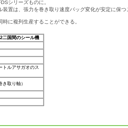
DSシリーズものに。
ル装置は、張力を巻き取り速度バッグ変化が安定に保つ
同時に複列生産することができる。
00-2二国間のシール機
メートルアサガオのス
重巻き取り軸）