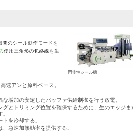
国間のシール動作モードを
の
使用三角形の包絡線を生
両側性シール機
と高速アンと原料ベース。
幅な増加の安定したバッファ供給制御を行う放電。
ングとトリミング位置を確保するために、生のエッジま
す。
ートを冷却する。
は、急速加熱効率を提供する。