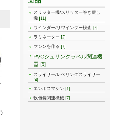
製品
スリッター機/スリッター巻き戻し
機
[11]
ワインダー/リワインダー検査
[7]
ラミネーター
[2]
マシンを作る
[7]
PVCシュリンクラベル関連機
器
[5]
スライサー/レベリングスライサー
[4]
ク
エンボスマシン
[1]
軟包装関連機械
[7]
う