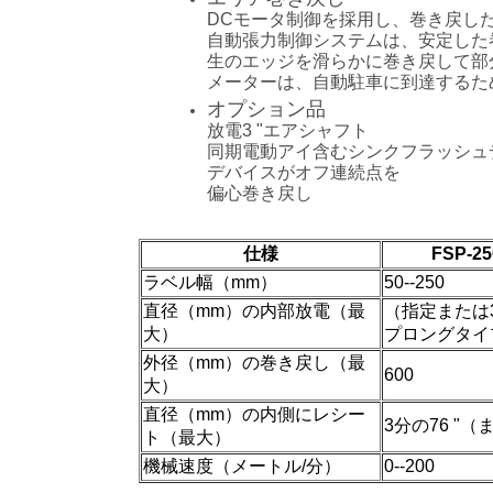
DCモータ制御を採用し、巻き戻し
自動張力制御システムは、安定した
生のエッジを滑らかに巻き戻して部
メーターは、自動駐車に到達するた
オプション品
放電3 "エアシャフト
同期電動アイ含むシンクフラッシュ
デバイスがオフ連続点を
偏心巻き戻し
仕様
FSP-
ラベル幅（mm）
50--250
直径（mm）の内部放電（最
（指定または3 
大）
プロングタイ
外径（mm）の巻き戻し（最
600
大）
直径（mm）の内側にレシー
3分の76 "（
ト（最大）
機械速度（メートル/分）
0--200