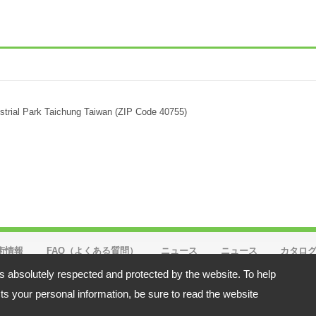
strial Park Taichung Taiwan (ZIP Code 40755)
術情報
FAQ（よくある質問）
ニュース
ニュース
カタロ
is absolutely respected and protected by the website. To help
n (ZIP Code 40755)
710
s your personal information, be sure to read the website
y