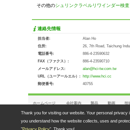
その他の
シュリンクラベルリワインダー検査
連絡先情報
担当者:
Alan Ho
住所:
26, 7th Road, Taichung Indu
電話番号:
886-4-23590632
FAX（ファクス）:
886-4-23590710
メールアドレス:
alan@hci-tw.com.tw
URL（ユーアールエル）:
http://www.hci.cc
郵便番号:
40755
ホームページ
会社案内
製品
動画
技
Thank you for visiting our website. Your personal privacy 
住所:
26, 7th Road, Taichung Industrial Park Taichung Taiwa
電話番号: 886-4-23590632 FAX（ファクス）: 886-4-23590
you understand how the website collects, uses and protect
メールアドレス:
alan@hci-tw.com.tw
"
Privacy Policy
". Thank you!
Copyright © 2026
華周工業株式会社
All rights reserved. -
Privacy Polic