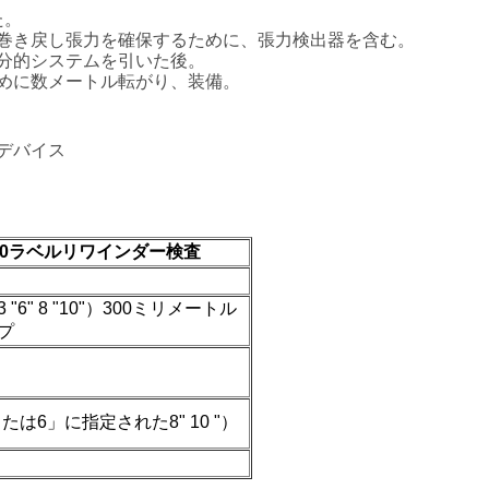
た。
巻き戻し張力を確保するために、張力検出器を含む。
分的システムを引いた後。
めに数メートル転がり、装備。
デバイス
250ラベルリワインダー検査
"6" 8 "10"）300ミリメートル
プ
または6」に指定された8" 10 "）