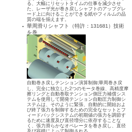
る、大幅にリセットタイムの仕事を減少させ
た、レーザ光が巻き戻しシャフトのアップグレ
ード上に向けることができる紙やフィルムの品
質の端を揃えます。
華周滑りシャフト（特許：131681）技術
を巻
自動巻き戻しテンション演算制御;華周巻き戻
し、完全に独立した2つのモータ巻線、高精度摩
擦リングと自動巻取テンション側圧力補償シス
テムを使用して開発テンション自動圧力制御シ
ステムは、そのように緊張、自動的に開始およ
び終了張力を制御するための完全なセットとフ
ィードバックシステムの初期値の張力を調節す
るために速度及び直径増分に依存することな
く、張力滑らかなオペレータを巻き戻し、直径
及び容積によって制御される。