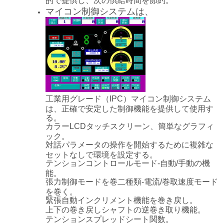
マイコン制御システムは、
工業用グレード（IPC）マイコン制御システム
は、正確で安定した制御機能を提供して使用す
る。
カラーLCDタッチスクリーン、簡単なグラフィ
ック。
対話パラメータの操作を開始するために複雑な
セットなしで環境を設定する。
テンションコントロールモード-自動/手動の機
能。
張力制御モードを巻二種類-電流/巻取速度モード
を巻く。
緊張自動インクリメント機能を巻き戻し。
上下の巻き戻しシャフトの逆巻き取り機能。
テンションスプレッドシート関数。