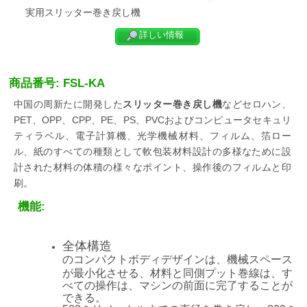
実用スリッター巻き戻し機
詳しい情報
商品番号: FSL-KA
中国の周新たに開発した
スリッター巻き戻し機
などセロハン、
PET、OPP、CPP、PE、PS、PVCおよびコンピュータセキュリ
ティラベル、電子計算機、光学機械材料、フィルム、箔ロー
ル、紙のすべての種類として軟包装材料設計の多様なために設
計された材料の体積の様々なポイント、操作後のフィルムと印
刷。
機能:
全体構造
のコンパクトボディデザインは、機械スペース
が最小化させる、材料と同側プット巻線は、す
べての操作は、マシンの前面に完了することが
できる。