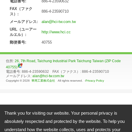
電話番号:
886-4-23590632
FAX（ファク
886-4-23590710
ス）:
メールアドレス:
alan@hci-tw.com.tw
URL（ユーアー
http://www.hci.cc
ルエル）:
郵便番号:
40755
住所:
26, 7th Road, Taichung Industrial Park Taichung Taiwan (ZIP Code
40755)
電話番号: 886-4-23590632 FAX（ファクス）: 886-4-23590710
メールアドレス:
alan@hci-tw.com.tw
Copyright © 2026
華周工業株式会社
All rights reserved. -
Privacy Policy
Thank you for visiting our website. Your personal privacy is
absolutely respected and protected by the website. To help you
understand how the website collects, uses and protects your