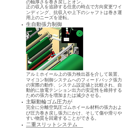
の軸厚さを巻き戻しとオン。
正の収入を追跡する任意の時点で方向変更ワイ
ンディング、抗収入や上下のシャフトは巻き運
用上のニーズを逆転。
生自動張力制御
アルミホイール上の張力検出器を介して装置、
マイコン制御システムへのフィードバック張力
の実際の動作、システム設定値と比較され、自
動的に放電テンション出力の安定性を維持する
ための張力を増加または減少させる。
主駆動輪ゴム圧力が
完全に分離空気圧ゴムホイール材料の張力およ
び圧力巻き戻し張力にかけ、そして傷や滑りや
すい物質を回避することができる。
二重スリットシステム