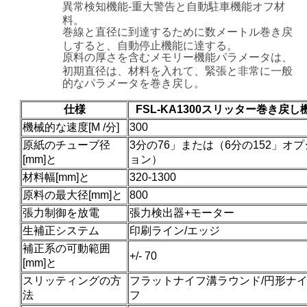
異常検知機能-重大警告と自動駐車機能オフ材
料。
巻線と直径に到達するために数メートル巻き戻
しすると、自動停止機能に達する。
原料の厚さを含むメモリー機能パラメータは、
初期直径は、材料を入れて、緊張と非常に一般
的なパラメータを巻き戻し。
仕様
FSL-KA1300スリッター巻き戻し
機械的な速度[M /分]
300
原紙のチューブ径
3分の76」または（6分の152」オプ
[mm]と
ョン）
材料幅[mm]と
320-1300
原料の最大径[mm]と
800
張力制御を放電
張力検出器+モーター
生補正システム
印刷ライン/エッジ
補正系の可動範囲
+/- 70
[mm]と
スリッティングの方
フラットナイフ溝ラウンド/円形ナ
法
フ