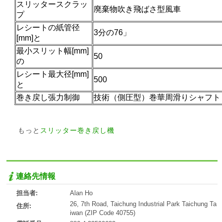
スリッタースクラッ
廃棄物吹き飛ばさ型風車
プ
レシートの紙管径
3分の76」
[mm]と
最小スリット幅[mm]
50
の
レシート最大径[mm]
500
と
巻き戻し張力制御
技術（側圧型）巻華周滑りシャフト
もっと
スリッター巻き戻し
機
連絡先情報
担当者:
Alan Ho
26, 7th Road, Taichung Industrial Park Taichung Ta
住所:
iwan (ZIP Code 40755)