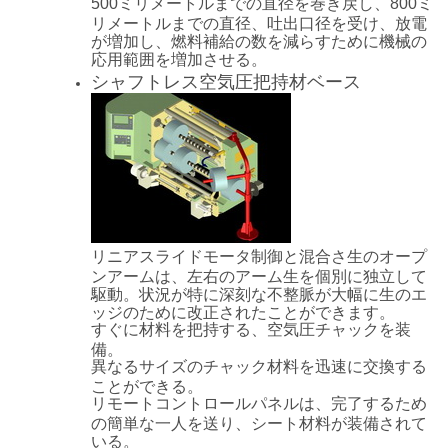
500ミリメートルまでの直径を巻き戻し、800ミ
リメートルまでの直径、吐出口径を受け、放電
が増加し、燃料補給の数を減らすために機械の
応用範囲を増加させる。
シャフトレス空気圧把持材ベース
リニアスライドモータ制御と混合さ生のオープ
ンアームは、左右のアーム生を個別に独立して
駆動。状況が特に深刻な不整脈が大幅に生のエ
ッジのために改正されたことができます。
すぐに材料を把持する、空気圧チャックを装
備。
異なるサイズのチャック材料を迅速に交換する
ことができる。
リモートコントロールパネルは、完了するため
の簡単な一人を送り、シート材料が装備されて
いる。