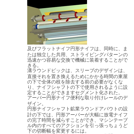
及びフラットナイフ円形ナイフは、同時に、ま
たは独立した共用、ストライピングパターンの
迅速かつ容易な交換で機械に装着することがで
きる。
溝ラウンドピックは、スリーブのデザインは、
直接それを置き換えるためにかかる時間の東屋
の下で全体の枝を除去する前の必要がなくな
り、ナイフシャフトの下で使用されるように設
定することができますセグメント化された。
アーバー円形ナイフ便利な取り付けレールのデ
ザイン。
円形ナイフシャフト鉱業ラウンドアバウトの設
計の下では、円形アーバーが大幅に放電ナイフ
の完了時間を減らすことができ、マシンテーブ
ル内のすべてのアクションを引っ張っちょうど
下の切断幅を変更するには。