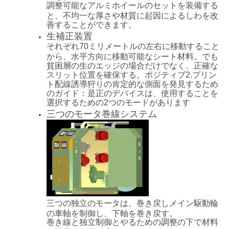
調整可能なアルミホイールのセットを装備する
と、不均一な厚さや材質に起因によるしわを改
善することができます。
生補正装置
それぞれ70ミリメートルの左右に移動すること
から、水平方向に移動可能なシート材料。でも
貧困層の生のエッジの場合だけでなく、正確な
スリット位置を確保する。ポジティブ2.プリン
ト配線誘導狩りの肯定的な側面を発見するため
のガイド：是正のデバイスは、使用することを
選択するための2つのモードがあります
三つのモータ巻線システム
三つの独立のモータは、巻き戻しメイン駆動輪
の車軸を制御し、下軸を巻き戻す。
巻き線と独立制御とやるための調整の下で材料