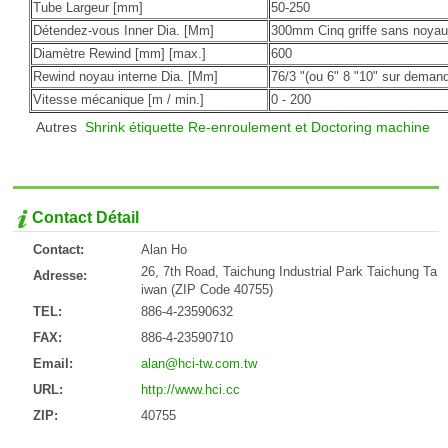
Tube Largeur [mm]
50-250
Détendez-vous Inner Dia. [Mm]
300mm Cinq griffe sans noyau 
Diamètre Rewind [mm] [max.]
600
Rewind noyau interne Dia. [Mm]
76/3 "(ou 6" 8 "10" sur deman
Vitesse mécanique [m / min.]
0 - 200
Autres
Shrink étiquette Re-enroulement et Doctoring machine
Contact Détail
Contact:
Alan Ho
26, 7th Road, Taichung Industrial Park Taichung Ta
Adresse:
iwan (ZIP Code 40755)
TEL:
886-4-23590632
FAX:
886-4-23590710
Email:
alan@hci-tw.com.tw
URL:
http://www.hci.cc
ZIP:
40755