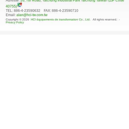
Adresse:
26, 7th Road, Taichung Industrial Park Taichung Taiwan (ZIP Code
40755)
TEL: 886-4-23590632 FAX: 886-4-23590710
Email:
alan@hci-tw.com.tw
Copyright © 2026
HCI équipements de transformation Co., Ltd.
All rights reserved. -
Privacy Policy