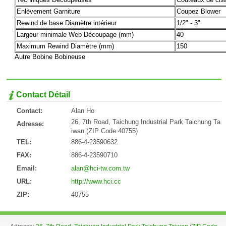
Enlèvement Garniture
Coupez Blower
Rewind de base Diamètre intérieur
1/2" - 3"
Largeur minimale Web Découpage (mm)
40
Maximum Rewind Diamètre (mm)
150
Autre Bobine Bobineuse
Contact Détail
Contact:
Alan Ho
26, 7th Road, Taichung Industrial Park Taichung Ta
Adresse:
iwan (ZIP Code 40755)
TEL:
886-4-23590632
FAX:
886-4-23590710
Email:
alan@hci-tw.com.tw
URL:
http://www.hci.cc
ZIP:
40755