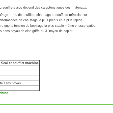
:
eu soufflets aide dépend des caractéristiques des matériaux.
rage, 1 jeu de soufflets chauffage et soufflets refroidisseur.
rformances de chauffage le plus précis et le plus rapide.
e que la tension de bobinage la plus stable même vitesse variée.
 sans noyau de cinq griffe ou 3 "noyau de papier.
 Seal et soufflet machine
fe sans noyau
achine