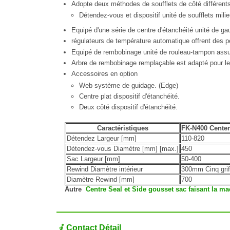
Adopte deux méthodes de soufflets de côté différents
Détendez-vous et dispositif unité de soufflets mili
Equipé d'une série de centre d'étanchéité unité de gauf
régulateurs de température automatique offrent des pe
Equipé de rembobinage unité de rouleau-tampon assur
Arbre de rembobinage remplaçable est adapté pour les
Accessoires en option
Web système de guidage. (Edge)
Centre plat dispositif d'étanchéité.
Deux côté dispositif d'étanchéité.
Caractéristiques
FK-N400 Center
Détendez Largeur [mm]
110-820
Détendez-vous Diamètre [mm] [max.]
450
Sac Largeur [mm]
50-400
Rewind Diamètre intérieur
300mm Cinq grif
Diamètre Rewind [mm]
700
Autre
Centre Seal et Side gousset sac faisant la m
Contact Détail