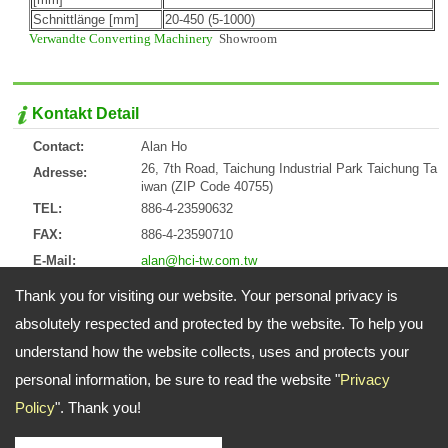
Schnittlänge [mm]
20-450 (5-1000)
Verwandte Converting Machinery
Showroom
Kontakt Detail
Contact:
Alan Ho
26, 7th Road, Taichung Industrial Park Taichung Ta
Adresse:
iwan (ZIP Code 40755)
TEL:
886-4-23590632
FAX:
886-4-23590710
E-Mail:
alan@hci-tw.com.tw
URL:
http://www.hci.cc
Thank you for visiting our website. Your personal privacy is
ZIP:
40755
absolutely respected and protected by the website. To help you
understand how the website collects, uses and protects your
Adresse:
26, 7th Road, Taichung Industrial Park Taichung Taiwan (ZIP Code
personal information, be sure to read the website "
Privacy
40755)
Policy
". Thank you!
TEL: 886-4-23590632 FAX: 886-4-23590710
E-Mail:
alan@hci-tw.com.tw
Copyright © 2026
HCI Konvertieren Ausrüstung Co., Ltd.
All rights reserved. -
Privacy