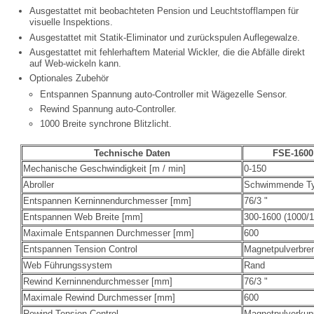
Ausgestattet mit beobachteten Pension und Leuchtstofflampen für
visuelle Inspektions.
Ausgestattet mit Statik-Eliminator und zurückspulen Auflegewalze.
Ausgestattet mit fehlerhaftem Material Wickler, die die Abfälle direkt
auf Web-wickeln kann.
Optionales Zubehör
Entspannen Spannung auto-Controller mit Wägezelle Sensor.
Rewind Spannung auto-Controller.
1000 Breite synchrone Blitzlicht.
Technische Daten
FSE-1600
Mechanische Geschwindigkeit [m / min]
0-150
Abroller
Schwimmende T
Entspannen Kerninnendurchmesser [mm]
76/3 "
Entspannen Web Breite [mm]
300-1600 (1000/1
Maximale Entspannen Durchmesser [mm]
600
Entspannen Tension Control
Magnetpulverbr
Web Führungssystem
Rand
Rewind Kerninnendurchmesser [mm]
76/3 "
Maximale Rewind Durchmesser [mm]
600
Rewind Tension Control
Magnetpulverkup