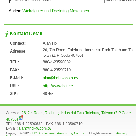
Andere
Wickelgüter und Doctoring Maschinen
Kontakt Detail
Contact:
Alan Ho
26, 7th Road, Taichung Industrial Park Taichung Ta
Adresse:
iwan (ZIP Code 40755)
TEL:
886-4-23590632
FAX:
886-4-23590710
E-Mail:
alan@hci-tw.com.tw
URL:
http://www.hci.cc
ZIP:
40755
Adresse:
26, 7th Road, Taichung Industrial Park Taichung Taiwan (ZIP Code
40755)
TEL: 886-4-23590632 FAX: 886-4-23590710
E-Mail:
alan@hci-tw.com.tw
Copyright © 2026
HCI Konvertieren Ausrüstung Co., Ltd.
All rights reserved. -
Privacy