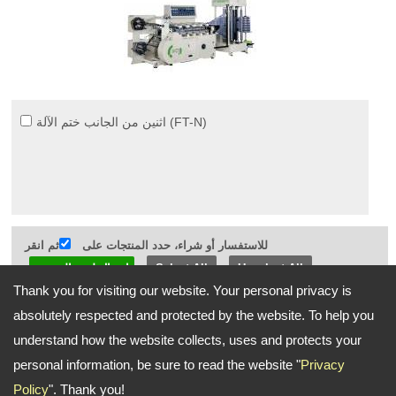
اثنين من الجانب ختم الآلة (FT-N)
للاستفسار أو شراء، حدد المنتجات على
ثم انقر
Select All
Unselect All
Thank you for visiting our website. Your personal privacy is
Go Top
absolutely respected and protected by the website. To help you
understand how the website collects, uses and protects your
personal information, be sure to read the website "
Privacy
26, 7th Road, Taichung Industrial Park Taichung Taiwan (ZIP Code
عنوان:
Policy
". Thank you!
40755)